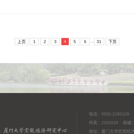
上页
1
2
3
5
6
31
下页
...
4
电话：0592-2185109
传真：2182029 邮编：
地址：厦门大学宏观经