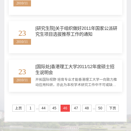
2010/11
[研究生院]关于组织做好2011年国家公派研
23
究生项目选拔推荐工作的通知
2010/11
[国际处]香港理工大学2011/12年度硕士招
23
生说明会
开拓国际视野 培育专业才能香港理工大学一向致力推
2010/11
动应用科研，亦此为本校学术研究工作中不可或缺的
一环。应用科研除可提升教学素质外，亦可拓展知识
与科技。理大现时有逾千名教学专才及专业人士，每
年开发及研究2000多项科研项目，更屡获国际殊荣。
有意来港深造的同学可于下列日期及时间出席说明会
...
...
上页
1
44
45
46
47
48
50
下页
了解详情，请登入以下网页报名留座/info_tour日
期：...