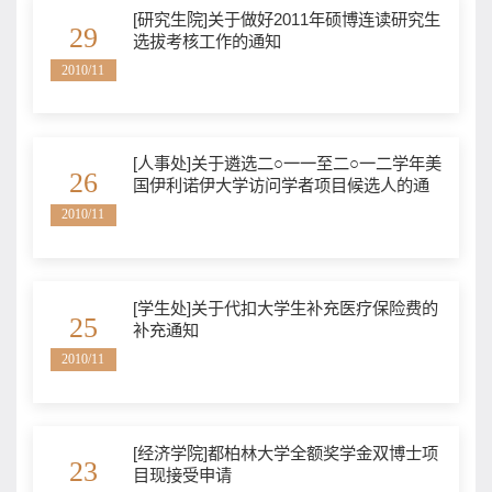
大学“新世纪优秀人才支持计划”实施办法》，现就做
[研究生院]关于做好2011年硕博连读研究生
好我校2010年度教育部“新世纪优秀人才支持计划”申
29
选拔考核工作的通知
报工作有关事宜通知如下： 一、名额...
2010/11
[人事处]关于遴选二○一一至二○一二学年美
26
国伊利诺伊大学访问学者项目候选人的通
知
2010/11
[学生处]关于代扣大学生补充医疗保险费的
25
补充通知
2010/11
[经济学院]都柏林大学全额奖学金双博士项
23
目现接受申请