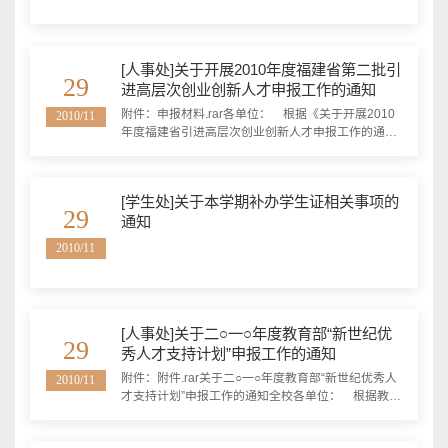
[人事处]关于开展2010年度福建省第二批引
29
进高层次创业创新人才申报工作的通知
附件：申报材料.rar各单位： 根据《关于开展2010
2010/11
年度福建省引进高层次创业创新人才申报工作的通
知》（闽委组通〔2010〕24号）和《关于开展2010
年度福建省引进高层次创业创新人才申报工作的补充
通知》（闽委组通〔2010〕119号）的要求，现就做
[学生处]关于本学期补办学生证相关事项的
好2010年度福建省第二批引进高层次创业创新人才申
29
通知
报工作的有关事项通知如下： 一、申报条
件 （一）...
2010/11
[人事处]关于二○一○年度教育部“新世纪优
29
秀人才支持计划”申报工作的通知
附件：附件.rar关于二○一○年度教育部“新世纪优秀人
2010/11
才支持计划”申报工作的通知全校各单位： 根据教育
部《关于2010年度“新世纪优秀人才支持计划”申报工
作的通知》（教技司〔2010〕396号）和我校《厦门