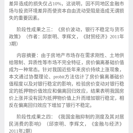
差异造成的损失仅占10%，这说明，因不同地区金融市
场与投资环境差异而使资本自由流动受阻是造成无谓损
失的重要因素。
阶段性成果之三：《房价波动，银行不稳定与货币
政策》（作者：邱崇明、李辉文，《财贸经济》2011年
3期）
内容摘要：由于房地产市场存在需求刚性、土地供
给限制、异质性等市场不完全特征，房价偏离基础价值
成为一种常态。针对我国近些年来房价持续上涨现象，
本文通过协整理论、probit方法估计了房价偏离基础价
值程度以及对银行稳定的影响，检验房价变动对银行稳
定的抵押物价值效应和偏离回归效应，结果表明我国房
价上涨并没有因为抵押物价值上升而增加银行稳定，相
反在偏离回归效应下增加了银行不稳定。
阶段性成果之四：《我国金融抑制的测度及其对居
民消费的影响》（邱崇明、李辉文，《金融与经济》
2011年2期）