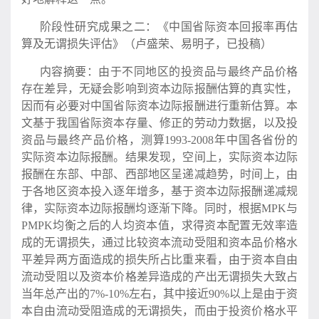
阶段性研究成果之二：《中国省际资本回报率再估
算及无谓损失评估》（卢盛荣、易明子，已投稿）
内容摘要：由于不同地区的投资品与最终产品价格
存在差异，无疑会影响到资本边际报酬估算的真实性，
因而有必要对中国省际资本边际报酬进行重新估算。本
文基于我国省际资本存量、修正的劳动力数据，以及投
资品与最终产品价格，测算1993-2008年中国各省份的
实际资本边际报酬。结果发现，空间上，实际资本边际
报酬在东部、中部、西部地区呈递减趋势，时间上，由
于各地区资本投入逐年增多，基于资本边际报酬递减规
律，实际资本边际报酬均逐渐下降。同时，根据MPK与
PMPK均衡之后的人均资本值，求得资本配置无效率造
成的无谓损失，通过比较资本流动受阻和资本品价格水
平差异两方面造成的损失所占比重来看，由于资本自由
流动受阻以及资本价格差异造成的产出无谓损失大致占
当年总产出的7%-10%左右，其中接近90%以上是由于资
本自由流动受阻造成的无谓损失，而由于投资价格水平