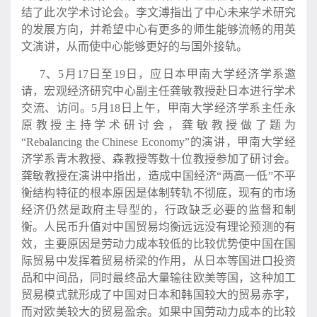
结了此次学术讨论会。李文溥指出了中心未来学术研究
的发展方向，并希望中心有更多的师生能够流畅的用英
文演讲，从而使中心能够更好的与国外接轨。
7、5月17日至19日，应日本甲南大学经济学系邀
请，宏观经济研究中心副主任龚敏教授赴日本进行学术
交流、访问。5月18日上午，甲南大学经济学系主任永
原教授主持学术研讨会，龚敏教授做了题为
“Rebalancing the Chinese Economy”的演讲，甲南大学经
济学系青木教授、森教授等数十位教授参加了研讨会。
龚敏教授在演讲中指出，造成中国经济“两高一低”不平
衡结构特征的根本原因是体制转轨不彻底，现有的市场
经济仍然是政府主导型的，行政缺乏必要的监督和制
衡。人民币升值对中国贸易均衡远远没有理论预测的有
效，主要原因是劳动力成本较低的比较优势使中国在国
际贸易中发挥着贸易桥梁的作用，从日本等国进口投资
品和中间品，同时最终品大量输往欧美等国，这种加工
贸易模式就形成了中国对日本和韩国较大的贸易赤字，
而对欧美较大的贸易盈余。如果中国劳动力成本的比较