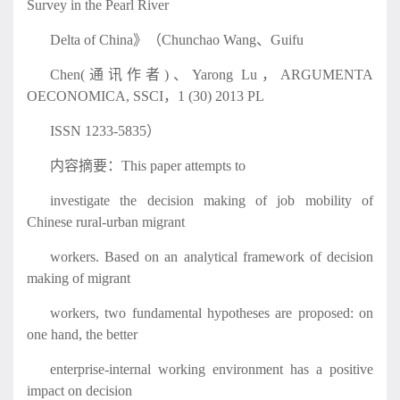
Survey in the Pearl River
Delta of China》（Chunchao Wang、Guifu
Chen(通讯作者)、Yarong Lu，ARGUMENTA
OECONOMICA, SSCI，1 (30) 2013 PL
ISSN 1233-5835）
内容摘要：This paper attempts to
investigate the decision making of job mobility of
Chinese rural-urban migrant
workers. Based on an analytical framework of decision
making of migrant
workers, two fundamental hypotheses are proposed: on
one hand, the better
enterprise-internal working environment has a positive
impact on decision