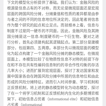
下文的模型化分析提供了基础。我们认为：金融风险的
根源是信息占有的不对称，而无论是微观层面还是宏观
层面的跨国风险分摊，分摊量值和性质的差异都是由参
与者之间的不同的信息地位所决定的，因此笔者将信息
作为整个研究的起点和立足点。而就根本上看，信息与
制度不过是同一硬币的不同面，因此，金融风险及其跨
国分摊是这一信息-制度硬币的一个衍生物，要对之进
行分析，首先必须建构起其逻辑起点。第二部分是建模
部分，包括第四、五两章。本部分先以微观层面的模型
化为起点构建了一个金融风险分摊的静态模型。在微观
层面上，本模型比较了在物质性信息不对称的前提下存
在和不存在共有性编码信息制约的非合作性均衡的存活
几率大小；进而扩展到宏观层面，探讨了发达国家和发
展中国家各自在跨国风险分摊中所居的信息地位和由此
形成的风险分摊特征。进而引入时间参量、学习机制和
正反馈机制，将上述的静态模型转化为动态模型，探讨
了在一个将学习机制和正反馈机制内生化的多期博弈框
架下，初始信息占优者（informational elite）和初始信息
占劣者（informational