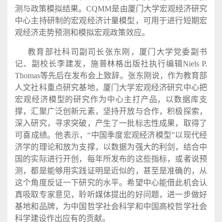
测与政策模拟结果。CQMM是由厦门大学宏观经济研究
中心主持研制的宏观经济计量模型，可用于进行短期宏
观经济走势预测和模拟宏观政策效应。
教育部社科司副司长张东刚，厦门大学党委副书
记、副校长李建发，施普林格出版社执行编辑Niels P.
Thomas等先后在发布会上致辞。张东刚说，作为教育部
人文社科重点研究基地，厦门大学宏观经济研究中心把
宏观经济模型的研究作为中心主打产品，以数据库支
撑，汇聚广泛创新元素，坚持开放与合作，积极探索，
深入研究，寻求突破，产生了一批标志性成果，取得了
可喜成绩。他表示，“中国季度宏观经济模型”以现代经
济学的理论和放为支撑，以数据为强大的利剑，结合中
国的实际进行开创，每年所发布的这些指标，或者说预
测，都是能够用实践证明是近似的，甚至是准确的，从
这个角度反证一下研究的水平。希望中心能借此机会认
真吸取专家意见，聆听媒体提出的好问题，进一步做好
基地和品牌，为中国哲学社会科学和中国高校哲学社会
科学建设作出应有的贡献。