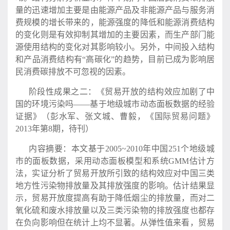
量的迅速增加主要是由能源产品及非能源产品与服务消
费规模的增长带来的，能源强度的降低和能源消费结构
的变化则是有效抑制其增加的主要因素，而生产部门能
源使用结构的变化对其影响较小。另外，中间投入结构
和产品消费结构有“高碳化”的趋势，目前已成为影响居
民消费碳排放不可忽视的因素。
阶段性成果之二：《贸易开放的结构效应加剧了中
国的环境污染吗——基于地级城市动态面板数据的经验
证据》（彭水军、张文城、曹毅，《国际贸易问题》
2013年第8期，待刊）
内容摘要：本文基于2005~2010年中国251个地级城
市的面板数据，采用动态面板模型和系统GMM估计方
法，实证分析了贸易开放所引致的结构效应对中国三类
地方性污染物排放量及其排放强度的影响。估计结果显
示，贸易开放度提高有助于降低烟尘的排放量，而对二
氧化硫和废水排放量以及三类污染物的排放强度也都存
在负向影响但在统计上均不显著。从弹性值来看，贸易