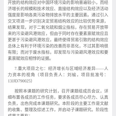
开放的结构效应对中国环境污染的影响普遍较小，而经
济增长的规模和技术效应、直接结构效应以及经济活动
强度是影响各类污染物排放水平的主要因素。通过引入
交叉项进一步识别决定贸易结构效应的比较优势来源，
结果发现，对于二氧化硫和烟尘指标，存在贸易开放带
来的污染避风港效应，但由于同时存在要素禀赋效应且
更甚于污染避风港效应，最终使得贸易引致的结构效应
总体上有利于环境污染的改善而非恶化，不过其影响很
有限；而对于废水指标，却发现与污染避风港效应和要
素禀赋效应相悖的证据。
7.重大项目之七：经济增长与区域经济差异——人
力资本的视角（项目负责人：刘榆，项目批准号：
13JJD790025）
按照本课题的研究计划，召开课题组成员会议，详
细布置各成员的工作任务，要求各成员尽心尽力、认真
负责，出色完成本课题研究。本阶段的主要工作是文献
的收集、整理及综述工作，并启动子课题研究。阶段性
成果主要有：