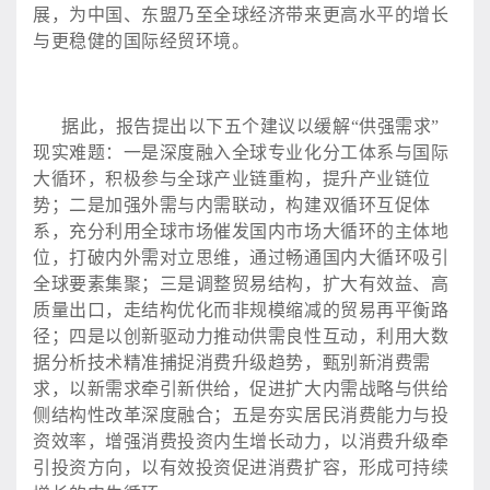
展，为中国、东盟乃至全球经济带来更高水平的增长
与更稳健的国际经贸环境。
据此，报告提出以下五个建议以缓解
“供强需求”
现实难题：一是深度融入全球专业化分工体系与国际
大循环，积极参与全球产业链重构，提升产业链位
势；二是加强外需与内需联动，构建双循环互促体
系，充分利用全球市场催发国内市场大循环的主体地
位，打破内外需对立思维，通过畅通国内大循环吸引
全球要素集聚；三是调整贸易结构，扩大有效益、高
质量出口，走结构优化而非规模缩减的贸易再平衡路
径；四是以创新驱动力推动供需良性互动，利用大数
据分析技术精准捕捉消费升级趋势，甄别新消费需
求，以新需求牵引新供给，促进扩大内需战略与供给
侧结构性改革深度融合；五是夯实居民消费能力与投
资效率，增强消费投资内生增长动力，以消费升级牵
引投资方向，以有效投资促进消费扩容，形成可持续