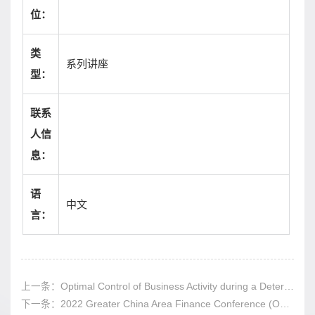
位：
类
系列讲座
型：
联系
人信
息：
语
中文
言：
上一条：
Optimal Control of Business Activity during a Deterministic Pandemic
下一条：
2022 Greater China Area Finance Conference (Opening Remarks, Keynote Session I & II）