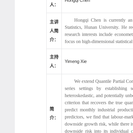
Hongqi Chen
人：
Hongqi Chen is currently an 
主讲
Statistics, Hunan University. He re
人简
research interests include econometr
介：
focus on high-dimensional statistica
主持
Yimeng Xie
人：
We extend Quantile Partial Co
series settings by establishing
heteroskedastic, and potentially u
criterion that recovers the true q
简
predict monthly industrial produc
predictors, we find that labour-mark
介：
downside growth risk, while there is
downside risk into its individual 