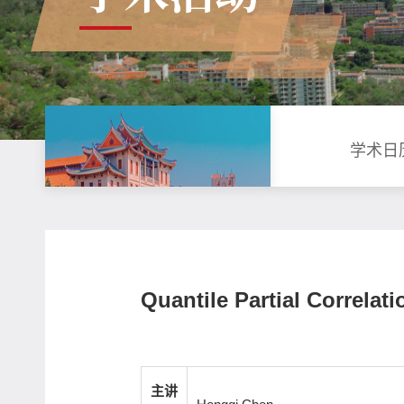
学术日
Quantile Partial Correlati
主讲