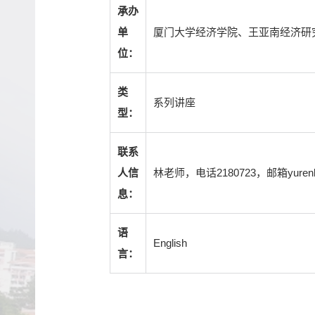
承办
厦门大学经济学院、王亚南经济研
单
位：
类
系列讲座
型：
联系
林老师，电话2180723，邮箱yurenlin
人信
息：
语
English
言：