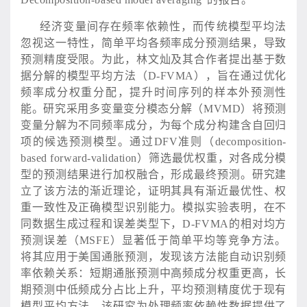
经济变量间存在频率依赖性，而传统模型平均法
忽视这一特性，简单平均各频率成分预测结果，导致
预测精度受限。为此，林文灿及其合作者提出基于数
据分解的模型平均方法（
D-FVMA），旨在通过优化
频率成分权重分配，提升时间序列的样本外预测性
能。研究采用多变量变分模态分解（MVMD）将预测
变量分解为不同频率成分，为每个成分构建含自回归
项的候选预测模型。通过DFV准则（decomposition-
based forward-validation）筛选最优权重，对各成分模
型的预测结果进行加权融合，形成最终预测。研究建
立了该方法的渐近理论，证明其具有渐近最优性、权
重一致性及正确模型识别能力。模拟实验表明，在不
同数据生成过程和误差类型下，D-FVMA的相对均方
预测误差（MSFE）显著低于简单平均等竞争方法。
将其应用于美国通胀预测，发现该方法能自动识别频
率依赖关系：短期通胀预测中高频成分权重更高，长
期预测中低频成分占比上升，平均预测精度优于现有
模型平均方法。该研究为处理频率依赖性数据提供了