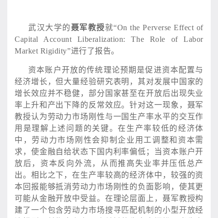
武汉大学的
聂军教授
就
“On the Perverse Effect of
Capital Account Liberalization: The Role of Labor
Market Rigidity”进行了报告。
资本账户开放的传统理论预期是促进资本配置与
经济增长，但大量经验研究表明，其对发展中国家的
增长效应并不稳健，部分国家甚至在开放后出现失业
率上升和产出下降的反常效应。针对这一现象，聂军
教授认为劳动力市场刚性与一国生产率水平的交互作
用是理解上述问题的关键。在生产率较低的经济体
中，劳动力市场刚性会抑制企业用工调整和资本需
求，使金融自给状态下国内利率偏低；当资本账户开
放后，资本反向外流，从而推高失业率并压低总产
出。相比之下，在生产率较高的经济体中，较强的资
本回报能够抵消劳动力市场刚性的负面影响，使其更
可能从金融开放中受益。在理论层面上，聂军教授构
建了一个包含劳动力市场搜寻匹配机制的小型开放经