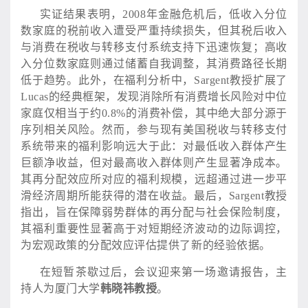
实证结果表明，
2008年金融危机后，低收入分位
数家庭的税前收入遭受严重持续损失，但其税后收入
与消费在税收与转移支付系统支持下迅速恢复；高收
入分位数家庭则通过储蓄自我调整，其消费路径长期
低于趋势。此外，在福利分析中，Sargent教授扩展了
Lucas的经典框架，发现消除所有消费增长风险对中位
家庭仅相当于约0.8%的消费补偿，其中绝大部分源于
序列相关风险。然而，参与现有美国税收与转移支付
系统带来的福利影响远大于此：对最低收入群体产生
巨额净收益，但对最高收入群体则产生显著净成本。
其再分配效应所对应的福利规模，远超通过进一步平
滑经济周期所能获得的潜在收益。最后，Sargent教授
指出，旨在保障弱势群体的再分配与社会保险制度，
其福利重要性显著高于对短期经济波动的边际调控，
为宏观政策的分配效应评估提供了新的经验依据。
在短暂茶歇过后，会议迎来第一场邀请报告，主
持人为厦门大学
韩晓祎教授
。