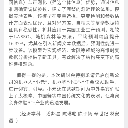
同信息）与正则化（筛选个体信息）优势，通过信息
准则确定调优参数，建立了完整的渐近理论体系。模
拟实验表明，该模型在变量选择、突变检测和参数估
计方面表现优异，且对异方差、自相关等复杂数据特
征具有稳健性。将其应用于美国工业生产预测，相较
于LASSO、随机森林等方法，平均预测精度提升
16.37%，尤其在引入新闻文本数据后，预测性能进一
步改善。该模型为宏观经济、金融等领域的高维时变
数据分析提供了新工具，有效解决了结构突变下的高
维建模难题。
值得一提的是，本次研讨会特别邀请元启创新公
司的机器人
“小元”、机器狗“小D”担任会议AI助手，
进行迎宾、引导。小元还在茶歇期间为中外嘉宾们献
上了太极拳、中国舞等中国传统文化的表演，让嘉宾
亲身体验AI+产业的迅速发展。
（经济学科 潘邦昌 陈琳艳 陈子扬 辛世纪 林安
语 ）