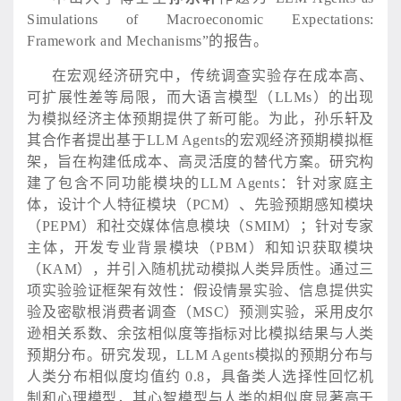
Simulations of Macroeconomic Expectations:
Framework and Mechanisms”的报告。
在宏观经济研究中，传统调查实验存在成本高、
可扩展性差等局限，而大语言模型（
LLMs）的出现
为模拟经济主体预期提供了新可能。为此，孙乐轩及
其合作者提出基于LLM Agents的宏观经济预期模拟框
架，旨在构建低成本、高灵活度的替代方案。研究构
建了包含不同功能模块的LLM Agents：针对家庭主
体，设计个人特征模块（PCM）、先验预期感知模块
（PEPM）和社交媒体信息模块（SMIM）；针对专家
主体，开发专业背景模块（PBM）和知识获取模块
（KAM），并引入随机扰动模拟人类异质性。通过三
项实验验证框架有效性：假设情景实验、信息提供实
验及密歇根消费者调查（MSC）预测实验，采用皮尔
逊相关系数、余弦相似度等指标对比模拟结果与人类
预期分布。研究发现，LLM Agents模拟的预期分布与
人类分布相似度均值约 0.8，具备类人选择性回忆机
制和心理模型，其心智模型与人类的相似度显著高于