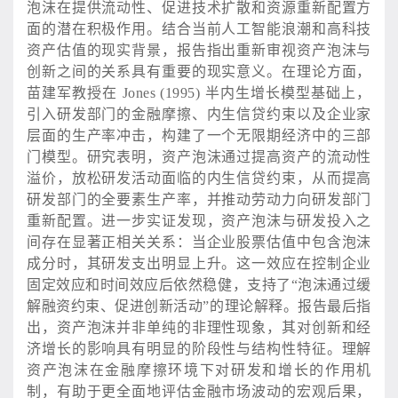
泡沫在提供流动性、促进技术扩散和资源重新配置方
面的潜在积极作用。结合当前人工智能浪潮和高科技
资产估值的现实背景，报告指出重新审视资产泡沫与
创新之间的关系具有重要的现实意义。在理论方面，
苗建军教授在
Jones (1995) 半内生增长模型基础上，
引入研发部门的金融摩擦、内生信贷约束以及企业家
层面的生产率冲击，构建了一个无限期经济中的三部
门模型。研究表明，资产泡沫通过提高资产的流动性
溢价，放松研发活动面临的内生信贷约束，从而提高
研发部门的全要素生产率，并推动劳动力向研发部门
重新配置。进一步实证发现，资产泡沫与研发投入之
间存在显著正相关关系：当企业股票估值中包含泡沫
成分时，其研发支出明显上升。这一效应在控制企业
固定效应和时间效应后依然稳健，支持了“泡沫通过缓
解融资约束、促进创新活动”的理论解释。报告最后指
出，资产泡沫并非单纯的非理性现象，其对创新和经
济增长的影响具有明显的阶段性与结构性特征。理解
资产泡沫在金融摩擦环境下对研发和增长的作用机
制，有助于更全面地评估金融市场波动的宏观后果，