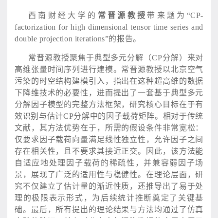
西南财经大学的
常晋源教授
带来题为
“CP-
factorization for high dimensional tensor time series and
double projection iterations”的报告。
常晋源教授聚焦于典型多元分解（
CP分解）来对
高维张量时间序列进行建模。常晋源教授以北京空气
污染的时空结构建模引入，指出在这种超高维的数据
下降维技术的必要性，进而提出了一套基于典型多元
分解因子模型的完整方法框架，研究核心目标在于有
效识别与估计CP分解中的因子载荷矩阵。相对于传统
文献，其方法优势在于，所需的假设条件非常宽松：
仅要求因子载荷向量满足线性独立性，允许因子之间
存在相关性，且不要求其接近正交。因此，该方法能
自适应地处理因子载荷的稀疏性，并兼容弱因子场
景，展现了广泛的适用性与稳健性。在理论层面，研
究不仅建立了估计量的渐近性质，还推导出了易于处
理的极限表示形式，为后续统计推断奠定了关键基
础。最后，所有提出的理论结果与方法均通过了仿真