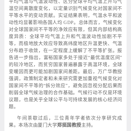
平均气温与气温波动性、区分全球平均气温上升与气
温空间离散度变化，以定量识别气候变化对国家间不
平等水平的变动贡献。实证结果表明，气温水平和波
动性均显著影响各国人均 GDP。总体而言，气候变化
对全球国家间不平等的净效应有限，但其内部结构高
度异质：全球平均气温上升和气温波动性加剧不平
等，而极地放大效应导致高纬度地区升温更快、气温
分布趋于收敛，在一定程度上缓解了不平等扩张。报
告进一步指出，富裕国家多处于接近“最优温度区间”
的较冷地区，而贫穷国家普遍暴露于高温环境，全球
变暖因而更可能加剧国家间差距。最后，万广华教授
强调，政策制定者和未来研究需更加重视气候变化对
国家间不平等的“拆分效应”，避免因忽视分配后果而
削弱全球气候治理的合作基础。气候行动不仅是环境
议题，也是关乎全球公平与可持续发展的核心经济问
题。
午间茶歇过后，三位青年学者依次分享研究成
果。本场次由厦门大学
郑挺国教授
主持。