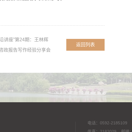
前沿讲座”第24期：王林辉
返回列表
咨政报告写作经验分享会
电话：0592-2185109
传真：2182029 邮编：