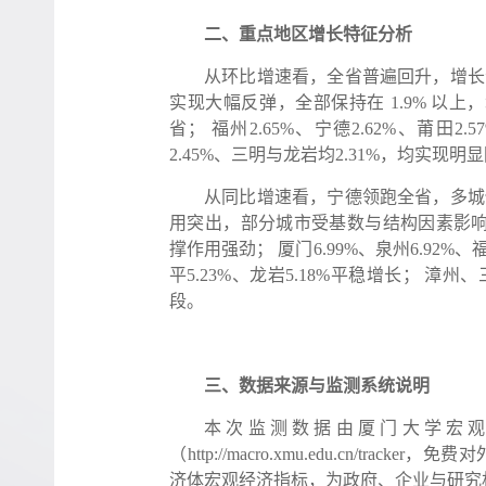
二、重点地区增长特征分析
从环比增速看，全省普遍回升，增长
实现大幅反弹，全部保持在 1.9% 以上
省； 福州2.65%、宁德2.62%、莆田2
2.45%、三明与龙岩均2.31%，均实现明
从同比增速看，宁德领跑全省，多城
用突出，部分城市受基数与结构因素影响
撑作用强劲； 厦门6.99%、泉州6.92%、福
平5.23%、龙岩5.18%平稳增长； 
段。
三、数据来源与监测系统说明
本次监测数据由厦门大学宏观
（http://macro.xmu.edu.cn/t
济体宏观经济指标，为政府、企业与研究